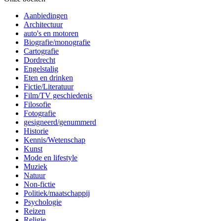
Aanbiedingen
Architectuur
auto's en motoren
Biografie/monografie
Cartografie
Dordrecht
Engelstalig
Eten en drinken
Fictie/Literatuur
Film/TV geschiedenis
Filosofie
Fotografie
gesigneerd/genummerd
Historie
Kennis/Wetenschap
Kunst
Mode en lifestyle
Muziek
Natuur
Non-fictie
Politiek/maatschappij
Psychologie
Reizen
Religie